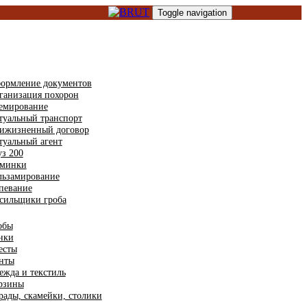
Toggle navigation
туальные услуги
ормление документов
ганизация похорон
емирование
туальный транспорт
ижизненный договор
туальный агент
уз 200
минки
льзамирование
певание
сильщики гроба
туальные товары
обы
нки
есты
нты
ежда и текстиль
рзины
рады, скамейки, столики