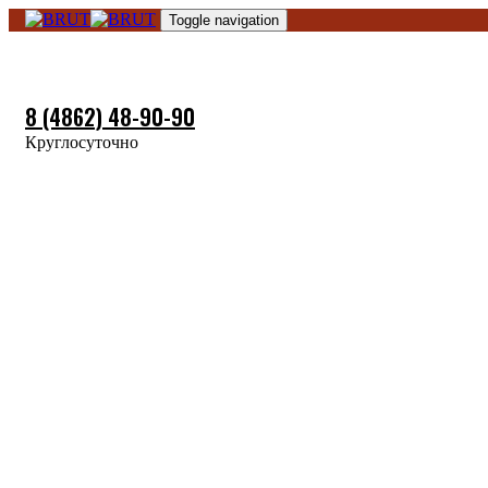
Skip
Skip
Toggle navigation
links
to
primary
navigation
Skip
8 (4862) 48-90-90
to
content
Круглосуточно