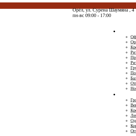
Орёл,
ул. Сурена Шаумяна
, 4
пн-вс 09:00 - 17:00
Ри
Оф
Ор
Кр
Ри
Пр
Ри
Гр
По
Ба
От
Но
Ри
Гр
Ве
Кр
Ле
Од
Ко
Ог