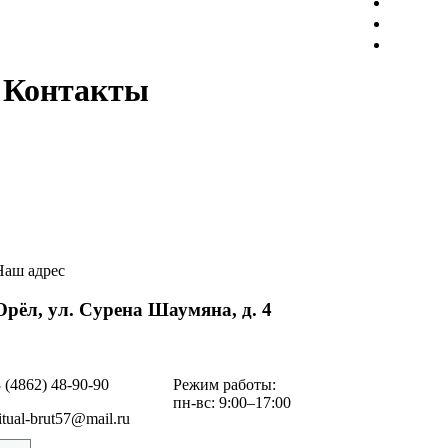
Па
Це
Ко
Контакты
Наш адрес
Орёл, ул. Сурена Шаумяна, д. 4
 (4862) 48-90-90
Режим работы:
пн-вс: 9:00–17:00
itual-brut57@mail.ru