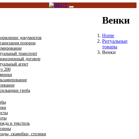
Toggle
navigation
Венки
туальные услуги
Home
ормление документов
Ритуальные
ганизация похорон
товары
емирование
Венки
туальный транспорт
ижизненный договор
туальный агент
уз 200
минки
льзамирование
певание
сильщики гроба
туальные товары
обы
нки
есты
нты
ежда и текстиль
рзины
рады, скамейки, столики