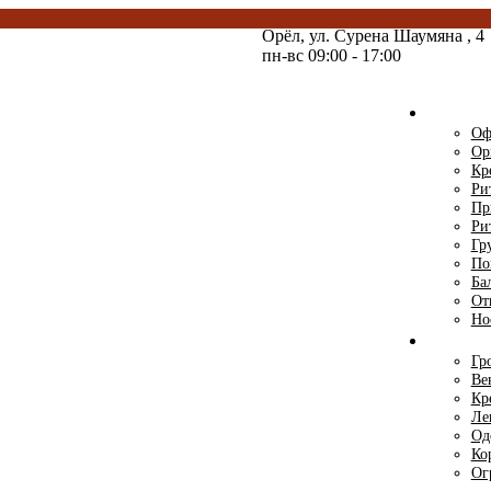
Орёл,
ул. Сурена Шаумяна
, 4
пн-вс 09:00 - 17:00
Ри
Оф
Ор
Кр
Ри
Пр
Ри
Гр
По
Ба
От
Но
Ри
Гр
Ве
Кр
Ле
Од
Ко
Ог