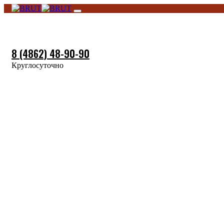
Skip
Skip
Toggle
links
to
navigation
primary
navigation
Skip
8 (4862) 48-90-90
to
content
Круглосуточно