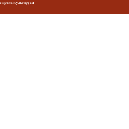
ас проконсультируем
и Орловской области. Берем на себя решение всех организацио
 товаров и парк катафалков.