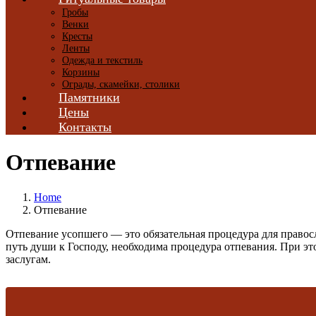
Гробы
Венки
Кресты
Ленты
Одежда и текстиль
Корзины
Ограды, скамейки, столики
Памятники
Цены
Контакты
Отпевание
Home
Отпевание
Отпевание усопшего — это обязательная процедура для правос
путь души к Господу, необходима процедура отпевания. При эт
заслугам.