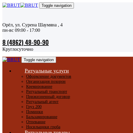
Skip
Skip
Toggle navigation
links
to
primary
navigation
Орёл,
ул. Сурена Шаумяна
, 4
Skip
пн-вс 09:00 - 17:00
to
content
8 (4862) 48-90-90
Круглосуточно
Toggle navigation
Ритуальные услуги
Оформление документов
Организация похорон
Кремирование
Ритуальный транспорт
Прижизненный договор
Ритуальный агент
Груз 200
Поминки
Бальзамирование
Отпевание
Носильщики гроба
Ритуальные товары