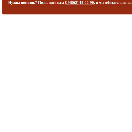
Нужна помощь? Позвоните нам
8 (4862) 48-90-90
, и мы обязательно в
8 (4862) 48-90-90
Круглосуточный телефон
ritual-brut57@mail.ru
Оказываем ритуальные услуги населению на территории Орла 
сопровождение на всем пути. Собственный магазин ритуальных